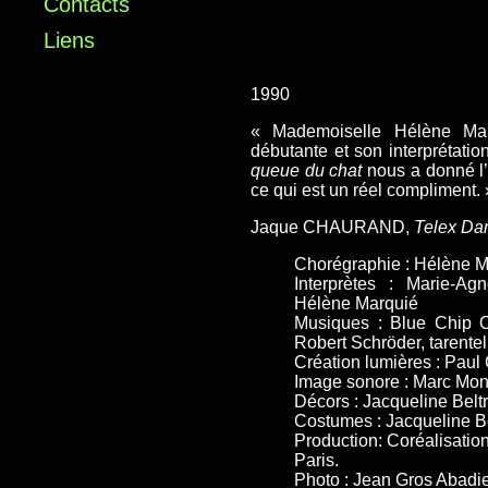
Contacts
Liens
1990
« Mademoiselle Hélène Mar
débutante et son interprétatio
queue du chat
nous a donné l’e
ce qui est un réel compliment. 
Jaque CHAURAND,
Telex Da
Chorégraphie : Hélène M
Interprètes : Marie-Ag
Hélène Marquié
Musiques : Blue Chip O
Robert Schröder, tarentel
Création lumières : Pau
Image sonore : Marc Mon
Décors : Jacqueline Bel
Costumes : Jacqueline B
Production: Coréalisation
Paris.
Photo : Jean Gros Abadi